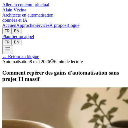
Aller au contenu principal
Alain Vézina
Architecte en automatisation,
données et IA
Accueil
Approche
Services
À propos
Blogue
FR
EN
Planifier un appel
FR
EN
← Retour au blogue
Automatisation
8 mai 2026
6 min de lecture
Comment repérer des gains d'automatisation sans
projet TI massif