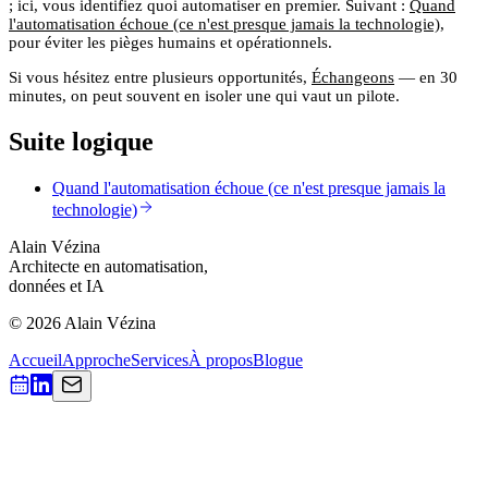
; ici, vous identifiez
quoi
automatiser en premier. Suivant :
Quand
l'automatisation échoue (ce n'est presque jamais la technologie)
,
pour éviter les pièges humains et opérationnels.
Si vous hésitez entre plusieurs opportunités,
Échangeons
— en 30
minutes, on peut souvent en isoler une qui vaut un pilote.
Suite logique
Quand l'automatisation échoue (ce n'est presque jamais la
technologie)
Alain Vézina
Architecte en automatisation,
données et IA
© 2026 Alain Vézina
Accueil
Approche
Services
À propos
Blogue