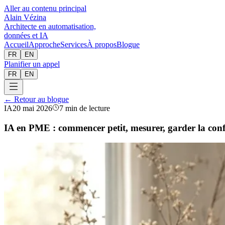
Aller au contenu principal
Alain Vézina
Architecte en automatisation,
données et IA
Accueil
Approche
Services
À propos
Blogue
FR
EN
Planifier un appel
FR
EN
← Retour au blogue
IA
20 mai 2026
7 min de lecture
IA en PME : commencer petit, mesurer, garder la con