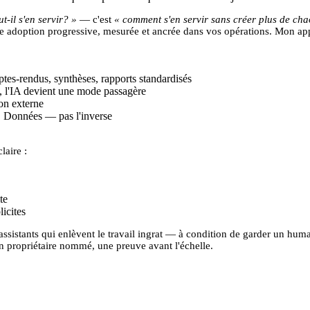
ut-il s'en servir? »
— c'est
« comment s'en servir sans créer plus de cha
une adoption progressive, mesurée et ancrée dans vos opérations. Mon 
tes-rendus, synthèses, rapports standardisés
e, l'IA devient une mode passagère
on externe
 Données — pas l'inverse
laire :
te
licites
assistants
qui enlèvent le travail ingrat — à condition de garder un humai
un propriétaire nommé, une preuve avant l'échelle.