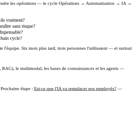
ndre les opérations
— le cycle Opérations → Automatisation → IA →
-ils vraiment?
araître sans risque?
dispensable?
chain cycle?
 l'équipe. Six mois plus tard, trois personnes l'utilisaient — et surtout
es, RAG), le multimodal, les bases de connaissances et les agents —
 Prochaine étape :
Est-ce que l'IA va remplacer nos employés?
—