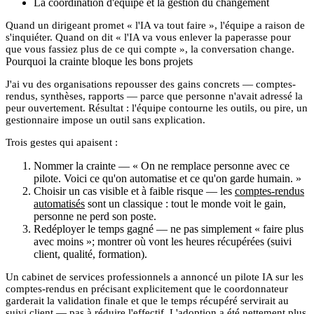
La coordination d'équipe et la gestion du changement
Quand un dirigeant promet « l'IA va tout faire », l'équipe a raison de
s'inquiéter. Quand on dit « l'IA va vous enlever la paperasse pour
que vous fassiez plus de ce qui compte », la conversation change.
Pourquoi la crainte bloque les bons projets
J'ai vu des organisations repousser des gains concrets — comptes-
rendus, synthèses, rapports — parce que personne n'avait adressé la
peur ouvertement. Résultat : l'équipe contourne les outils, ou pire, un
gestionnaire impose un outil sans explication.
Trois gestes qui apaisent :
Nommer la crainte
— « On ne remplace personne avec ce
pilote. Voici ce qu'on automatise et ce qu'on garde humain. »
Choisir un cas visible et à faible risque
— les
comptes-rendus
automatisés
sont un classique : tout le monde voit le gain,
personne ne perd son poste.
Redéployer le temps gagné
— ne pas simplement « faire plus
avec moins »; montrer où vont les heures récupérées (suivi
client, qualité, formation).
Un cabinet de services professionnels a annoncé un pilote IA sur les
comptes-rendus en précisant explicitement que le coordonnateur
garderait la validation finale et que le temps récupéré servirait au
suivi client — pas à réduire l'effectif. L'adoption a été nettement plus