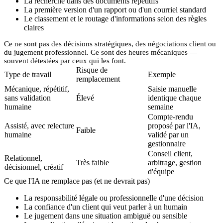
La recherche dans des documents répétitifs
La première version d'un rapport ou d'un courriel standard
Le classement et le routage d'informations selon des règles
claires
Ce ne sont pas des décisions stratégiques, des négociations client ou
du jugement professionnel. Ce sont des
heures mécaniques
—
souvent détestées par ceux qui les font.
Risque de
Type de travail
Exemple
remplacement
Mécanique, répétitif,
Saisie manuelle
sans validation
Élevé
identique chaque
humaine
semaine
Compte-rendu
Assisté, avec relecture
proposé par l'IA,
Faible
humaine
validé par un
gestionnaire
Conseil client,
Relationnel,
Très faible
arbitrage, gestion
décisionnel, créatif
d'équipe
Ce que l'IA ne remplace pas (et ne devrait pas)
La responsabilité légale ou professionnelle d'une décision
La confiance d'un client qui veut parler à un humain
Le jugement dans une situation ambiguë ou sensible