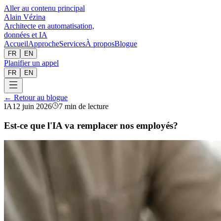
Aller au contenu principal
Alain Vézina
Architecte en automatisation,
données et IA
Accueil
Approche
Services
À propos
Blogue
FR
EN
Planifier un appel
FR
EN
← Retour au blogue
IA
12 juin 2026
7 min de lecture
Est-ce que l'IA va remplacer nos employés?