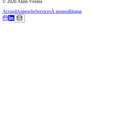
© 2026 Alain Vézina
Accueil
Approche
Services
À propos
Blogue