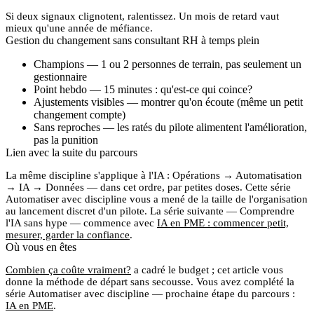
Si deux signaux clignotent,
ralentissez
. Un mois de retard vaut
mieux qu'une année de méfiance.
Gestion du changement sans consultant RH à temps plein
Champions
— 1 ou 2 personnes de terrain, pas seulement un
gestionnaire
Point hebdo
— 15 minutes : qu'est-ce qui coince?
Ajustements visibles
— montrer qu'on écoute (même un petit
changement compte)
Sans reproches
— les ratés du pilote alimentent l'amélioration,
pas la punition
Lien avec la suite du parcours
La même discipline s'applique à l'IA :
Opérations → Automatisation
→ IA → Données
— dans cet ordre, par petites doses. Cette série
Automatiser avec discipline
vous a mené de la taille de l'organisation
au lancement discret d'un pilote. La série suivante —
Comprendre
l'IA sans hype
— commence avec
IA en PME : commencer petit,
mesurer, garder la confiance
.
Où vous en êtes
Combien ça coûte vraiment?
a cadré le budget ; cet article vous
donne la
méthode de départ
sans secousse. Vous avez complété la
série
Automatiser avec discipline
— prochaine étape du parcours :
IA en PME
.