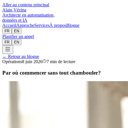
Aller au contenu principal
Alain Vézina
Architecte en automatisation,
données et IA
Accueil
Approche
Services
À propos
Blogue
FR
EN
Planifier un appel
FR
EN
← Retour au blogue
Opérations
8 juin 2026
7 min de lecture
Par où commencer sans tout chambouler?