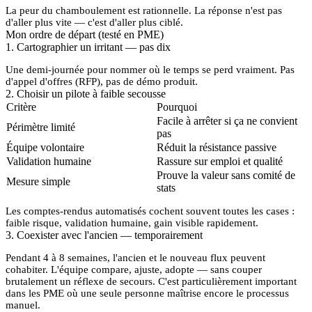
La peur du chamboulement est
rationnelle
. La réponse n'est pas
d'aller plus vite — c'est d'aller plus
ciblé
.
Mon ordre de départ (testé en PME)
1. Cartographier un irritant — pas dix
Une demi-journée pour nommer où le temps se perd vraiment. Pas
d'appel d'offres (RFP), pas de démo produit.
2. Choisir un pilote à faible secousse
Critère
Pourquoi
Facile à arrêter si ça ne convient
Périmètre limité
pas
Équipe volontaire
Réduit la résistance passive
Validation humaine
Rassure sur emploi et qualité
Prouve la valeur sans comité de
Mesure simple
stats
Les comptes-rendus automatisés cochent souvent toutes les cases :
faible risque, validation humaine, gain visible rapidement.
3. Coexister avec l'ancien — temporairement
Pendant 4 à 8 semaines, l'ancien et le nouveau flux peuvent
cohabiter. L'équipe compare, ajuste, adopte — sans couper
brutalement un réflexe de secours. C'est particulièrement important
dans les PME où une seule personne maîtrise encore le processus
manuel.